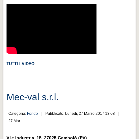
Videonews
Videonews
Eventi
Eventi
CHI SIAMO
CHI SIAMO
TUTTI I VIDEO
CITTÀ
CITTÀ
Guida turistica rapida
Mec-val s.r.l.
Guida turistica rapida
Musica e teatro
Categoria:
Fondo
Pubblicato: Lunedì, 27 Marzo 2017 13:08
Musica e teatro
27 Mar
Distretto industriale
V.le Industria, 15, 27025 Gambolò (PV)