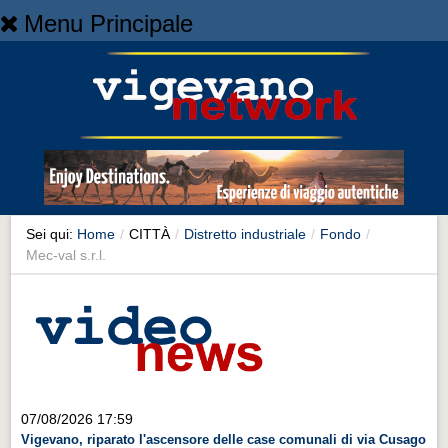
Menu Principale
Home
Home
NEWS
NEWS
Cronaca
Cronaca
Sei qui:
Home
/
CITTÀ
/
Distretto industriale
/
Fondo
/
Mec-val s.r.l.
Artes et Artificia
Artes et Artificia
Sport
Sport
Territorio
07/08/2026 17:59
Territorio
Vigevano, riparato l'ascensore delle case comunali di via Cusago