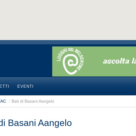
ETTI
EVENTI
 TAC
/
Bati di Basani Aangelo
 di Basani Aangelo