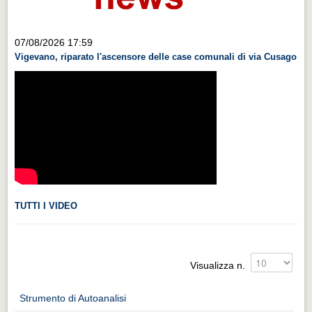
Videonews
Videonews
07/08/2026 17:59
Vigevano, riparato l'ascensore delle case comunali di via Cusago
Eventi
Eventi
CHI SIAMO
CHI SIAMO
CITTÀ
CITTÀ
Guida turistica rapida
TUTTI I VIDEO
Guida turistica rapida
Musica e teatro
Visualizza n.
Musica e teatro
Distretto industriale
Strumento di Autoanalisi