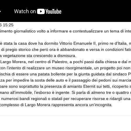
6 15:25
mento giornalistico volto a informare e contestualizzare un tema di int
 stata la casa dove ha dormito Vittorio Emanuele II, primo re d’Italia, n
o di pregio storico che però ora è abbandonato e versa in condizioni fatis
e la vegetazione sta crescendo a dismisura.
n Largo Morera, nel centro di Palestro, a pochi passi dalla chiesa e dal 
n l’intento di realizzare un museo risorgimentale, un progetto poi non
ischia di essere una patata bollente per la giunta guidata dal sindaco P
za per impedire la sosta delle auto e il passaggio dei pedoni sui marciap
are sono soprattutto la presenza di amianto Eternit sui tetti, ricoperto
mano all’immobile, l’esborso è ingente. Si parla di almeno tre o quattro 
a numerosi bandi regionali o statali per recuperare risorse e ridargli un
 complesso di Largo Morera rappresenta ancora un’incognita.