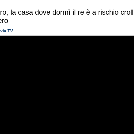
ro, la casa dove dormì il re è a rischio crol
ero
via TV