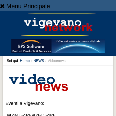
Menu Principale
Home
Home
NEWS
NEWS
Cronaca
Cronaca
Sei qui:
Home
/
NEWS
/
Videonews
Artes et Artificia
Artes et Artificia
Sport
Sport
Eventi a Vigevano:
Territorio
Territorio
Dal 23-05-2026 al 26-09-2026