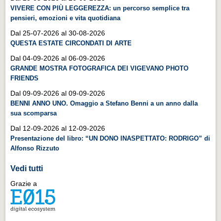
VIVERE CON PIÙ LEGGEREZZA: un percorso semplice tra
Videonews
pensieri, emozioni e vita quotidiana
Videonews
Dal 25-07-2026 al 30-08-2026
Eventi
QUESTA ESTATE CIRCONDATI DI ARTE
Eventi
Dal 04-09-2026 al 06-09-2026
GRANDE MOSTRA FOTOGRAFICA DEI VIGEVANO PHOTO
CHI SIAMO
FRIENDS
CHI SIAMO
Dal 09-09-2026 al 09-09-2026
BENNI ANNO UNO. Omaggio a Stefano Benni a un anno dalla
CITTÀ
sua scomparsa
CITTÀ
Dal 12-09-2026 al 12-09-2026
Presentazione del libro: “UN DONO INASPETTATO: RODRIGO” di
Guida turistica rapida
Alfonso Rizzuto
Guida turistica rapida
Vedi tutti
Musica e teatro
Grazie a
Musica e teatro
Distretto industriale