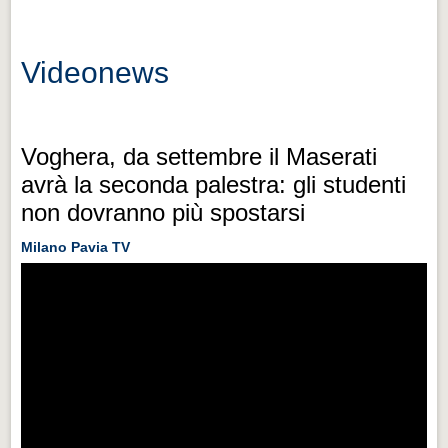
Eventi Vigevano
Eventi Vigevano
Videonews
Eventi Pavia
Eventi Pavia
Voghera, da settembre il Maserati
avrà la seconda palestra: gli studenti
non dovranno più spostarsi
Milano Pavia TV