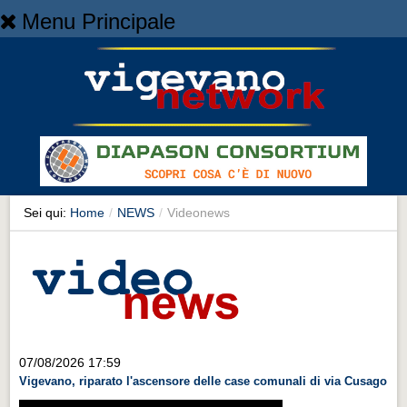
Menu Principale
Home
Home
NEWS
NEWS
Cronaca
Cronaca
Sei qui:
Home
/
NEWS
/
Videonews
Artes et Artificia
Artes et Artificia
Sport
Sport
Territorio
07/08/2026 17:59
Vigevano, riparato l'ascensore delle case comunali di via Cusago
Territorio