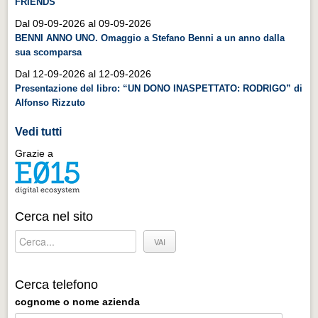
FRIENDS
Distretto industriale
Dal 09-09-2026 al 09-09-2026
Muoversi a Vigevano
BENNI ANNO UNO. Omaggio a Stefano Benni a un anno dalla
sua scomparsa
Muoversi a Vigevano
Dal 12-09-2026 al 12-09-2026
Cultura e turismo 4.0
Presentazione del libro: “UN DONO INASPETTATO: RODRIGO” di
Cultura e turismo 4.0
Alfonso Rizzuto
PROGETTI
Vedi tutti
PROGETTI
Grazie a
Progetti Aperti
Progetti Aperti
Cerca nel sito
Progetti Realizzati
Progetti Realizzati
EVENTI
Cerca telefono
EVENTI
cognome o nome azienda