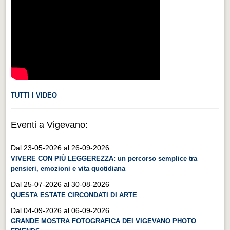
Videonews
Videonews
Eventi
Eventi
CHI SIAMO
CHI SIAMO
TUTTI I VIDEO
CITTÀ
Eventi a Vigevano:
CITTÀ
Dal 23-05-2026 al 26-09-2026
Guida turistica rapida
VIVERE CON PIÙ LEGGEREZZA: un percorso semplice tra
Guida turistica rapida
pensieri, emozioni e vita quotidiana
Musica e teatro
Dal 25-07-2026 al 30-08-2026
QUESTA ESTATE CIRCONDATI DI ARTE
Musica e teatro
Dal 04-09-2026 al 06-09-2026
Distretto industriale
GRANDE MOSTRA FOTOGRAFICA DEI VIGEVANO PHOTO