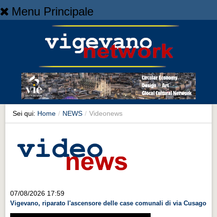
Menu Principale
Home
Home
NEWS
NEWS
Cronaca
Cronaca
Sei qui:
Home
/
NEWS
/
Videonews
Artes et Artificia
Artes et Artificia
Sport
Sport
Territorio
07/08/2026 17:59
Vigevano, riparato l'ascensore delle case comunali di via Cusago
Territorio