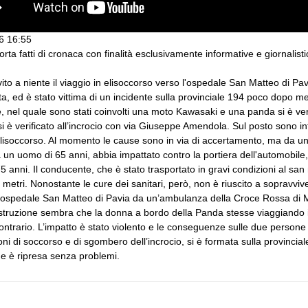
6 16:55
porta fatti di cronaca con finalità esclusivamente informative e giornalist
ito a niente il viaggio in elisoccorso verso l'ospedale San Matteo di P
ta, ed è stato vittima di un incidente sulla provinciale 194 poco dopo m
e, nel quale sono stati coinvolti una moto Kawasaki e una panda si è ver
i è verificato all’incrocio con via Giuseppe Amendola. Sul posto sono interv
lisoccorso. Al momento le cause sono in via di accertamento, ma da un
 un uomo di 65 anni, abbia impattato contro la portiera dell'automobile
5 anni. Il conducente, che è stato trasportato in gravi condizioni al san
8 metri. Nonostante le cure dei sanitari, però, non è riuscito a sopravv
l’ospedale San Matteo di Pavia da un’ambulanza della Croce Rossa di M
struzione sembra che la donna a bordo della Panda stesse viaggiando i
ontrario. L’impatto è stato violento e le conseguenze sulle due persone 
oni di soccorso e di sgombero dell’incrocio, si è formata sulla provinciale
ne è ripresa senza problemi.