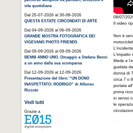
vita quotidiana
Dal 25-07-2026 al 30-08-2026
08/07/202
QUESTA ESTATE CIRCONDATI DI ARTE
Il video ri
Dal 04-09-2026 al 06-09-2026
Non è serv
GRANDE MOSTRA FOTOGRAFICA DEI
motociclet
VIGEVANO PHOTO FRIENDS
L'incident
Dal 09-09-2026 al 09-09-2026
L'impatto s
BENNI ANNO UNO. Omaggio a Stefano Benni
Mede e l’e
a un anno dalla sua scomparsa
guidata da
Dal 12-09-2026 al 12-09-2026
donna di 7
Presentazione del libro: “UN DONO
circa 7 o 
INASPETTATO: RODRIGO” di Alfonso
portata al
Rizzuto
prima rico
in senso c
Vedi tutti
le operazi
circolazio
Grazie a