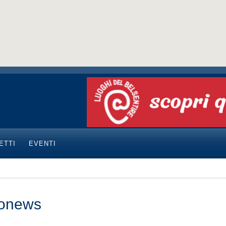
ETTI
EVENTI
onews