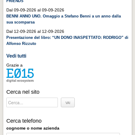
FRIENDS
Distretto industriale
Dal 09-09-2026 al 09-09-2026
Muoversi a Vigevano
BENNI ANNO UNO. Omaggio a Stefano Benni a un anno dalla
sua scomparsa
Muoversi a Vigevano
Dal 12-09-2026 al 12-09-2026
Cultura e turismo 4.0
Presentazione del libro: “UN DONO INASPETTATO: RODRIGO” di
Cultura e turismo 4.0
Alfonso Rizzuto
PROGETTI
Vedi tutti
PROGETTI
Grazie a
Progetti Aperti
Progetti Aperti
Cerca nel sito
Progetti Realizzati
Progetti Realizzati
EVENTI
Cerca telefono
EVENTI
cognome o nome azienda