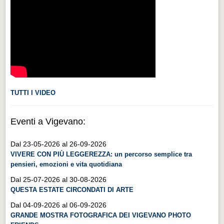
Videonews
Videonews
Eventi
Eventi
CHI SIAMO
CHI SIAMO
TUTTI I VIDEO
CITTÀ
Eventi a Vigevano:
CITTÀ
Dal 23-05-2026 al 26-09-2026
Guida turistica rapida
VIVERE CON PIÙ LEGGEREZZA: un percorso semplice tra
Guida turistica rapida
pensieri, emozioni e vita quotidiana
Musica e teatro
Dal 25-07-2026 al 30-08-2026
QUESTA ESTATE CIRCONDATI DI ARTE
Musica e teatro
Dal 04-09-2026 al 06-09-2026
Distretto industriale
GRANDE MOSTRA FOTOGRAFICA DEI VIGEVANO PHOTO