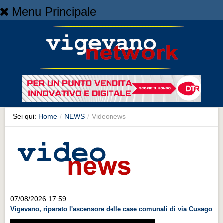
Menu Principale
Home
Home
NEWS
NEWS
Cronaca
Cronaca
Sei qui:
Home
/
NEWS
/
Videonews
Artes et Artificia
Artes et Artificia
Sport
Sport
Territorio
07/08/2026 17:59
Vigevano, riparato l'ascensore delle case comunali di via Cusago
Territorio