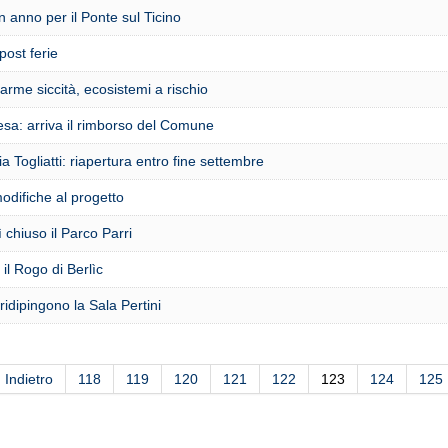
 anno per il Ponte sul Ticino
ost ferie
llarme siccità, ecosistemi a rischio
sa: arriva il rimborso del Comune
a Togliatti: riapertura entro fine settembre
difiche al progetto
 chiuso il Parco Parri
 il Rogo di Berlìc
 ridipingono la Sala Pertini
Indietro
118
119
120
121
122
123
124
125