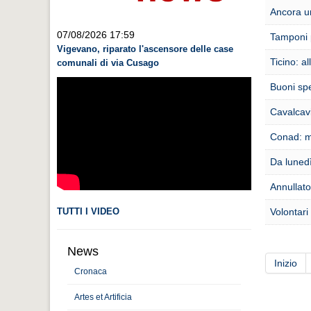
Ancora un
07/08/2026 17:59
Tamponi p
Vigevano, riparato l'ascensore delle case
Ticino: a
comunali di via Cusago
Buoni spe
Cavalcavi
Conad: mo
Da lunedì
Annullato
TUTTI I VIDEO
Volontari
News
Inizio
Cronaca
Artes et Artificia