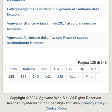
Eventi Vigevano
Eventi Vigevano
Pellegrinaggio degli studenti di Vigevano al Santuario della
Bozzola
Eventi Pavia
Vigevano: Bilancio e tassa rifiuti 2017 al voto in consiglio
Eventi Pavia
comunale
Vigevano: Al cimitero della frazione Piccolini stanno
sprofondando le tombe
Pagina 138 di 143
Inizio
Indietro
133
134
135
136
137
138
139
140
141
142
Avanti
Fine
Copyright © 2024 Vigevano Web S.r.l. All Rights Reserved.
Designed by Marina Sturino per Vigevano Web |
Privacy Policy
-
Cookie Policy