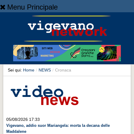
Menu Principale
Home
Home
NEWS
NEWS
Cronaca
Cronaca
Sei qui:
Home
/
NEWS
/
Cronaca
Artes et Artificia
Artes et Artificia
Sport
Sport
Territorio
05/08/2026 17:33
Vigevano, addio suor Mariangela: morta la decana delle
Territorio
Maddalene