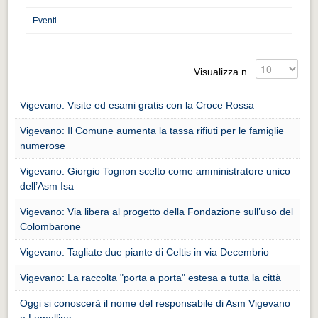
Distretto industriale
Eventi
Muoversi a Vigevano
Muoversi a Vigevano
Visualizza n.
Cultura e turismo 4.0
Cultura e turismo 4.0
Vigevano: Visite ed esami gratis con la Croce Rossa
PROGETTI
Vigevano: Il Comune aumenta la tassa rifiuti per le famiglie
numerose
PROGETTI
Vigevano: Giorgio Tognon scelto come amministratore unico
Progetti Aperti
dell’Asm Isa
Progetti Aperti
Vigevano: Via libera al progetto della Fondazione sull’uso del
Progetti Realizzati
Colombarone
Progetti Realizzati
Vigevano: Tagliate due piante di Celtis in via Decembrio
EVENTI
Vigevano: La raccolta "porta a porta" estesa a tutta la città
EVENTI
Oggi si conoscerà il nome del responsabile di Asm Vigevano
e Lomellina