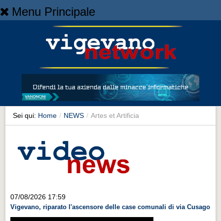
Menu Principale
Home
Home
NEWS
NEWS
Cronaca
Cronaca
Sei qui:
Home
/
NEWS
/
Artes et Artificia
Artes et Artificia
Artes et Artificia
Sport
Sport
Territorio
07/08/2026 17:59
Vigevano, riparato l'ascensore delle case comunali di via Cusago
Territorio