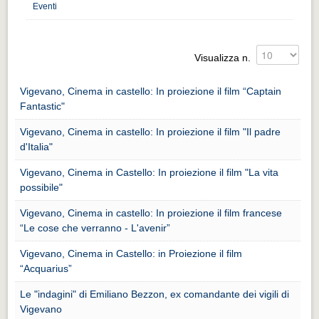
Distretto industriale
Eventi
Muoversi a Vigevano
Muoversi a Vigevano
Visualizza n.
Cultura e turismo 4.0
Vigevano, Cinema in castello: In proiezione il film “Captain
Cultura e turismo 4.0
Fantastic"
PROGETTI
Vigevano, Cinema in castello: In proiezione il film "Il padre
d'Italia"
PROGETTI
Vigevano, Cinema in Castello: In proiezione il film "La vita
Progetti Aperti
possibile"
Progetti Aperti
Vigevano, Cinema in castello: In proiezione il film francese
Progetti Realizzati
“Le cose che verranno - L'avenir”
Progetti Realizzati
Vigevano, Cinema in Castello: in Proiezione il film
“Acquarius”
EVENTI
Le "indagini" di Emiliano Bezzon, ex comandante dei vigili di
EVENTI
Vigevano