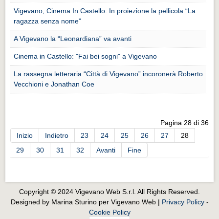
Eventi Vigevano
Vigevano, Cinema In Castello: In proiezione la pellicola “La
Eventi Vigevano
ragazza senza nome”
Eventi Pavia
A Vigevano la “Leonardiana” va avanti
Eventi Pavia
Cinema in Castello: "Fai bei sogni" a Vigevano
La rassegna letteraria “Città di Vigevano” incoronerà Roberto
Vecchioni e Jonathan Coe
Pagina 28 di 36
Inizio
Indietro
23
24
25
26
27
28
29
30
31
32
Avanti
Fine
Copyright © 2024 Vigevano Web S.r.l. All Rights Reserved.
Designed by Marina Sturino per Vigevano Web |
Privacy Policy
-
Cookie Policy