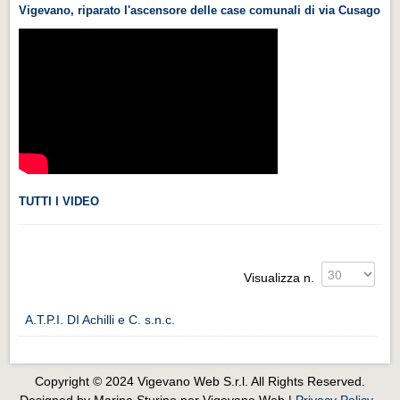
Vigevano, riparato l'ascensore delle case comunali di via Cusago
Videonews
Videonews
Eventi
Eventi
CHI SIAMO
CHI SIAMO
CITTÀ
TUTTI I VIDEO
CITTÀ
Guida turistica rapida
Visualizza n.
Guida turistica rapida
A.T.P.I. DI Achilli e C. s.n.c.
Musica e teatro
Musica e teatro
Distretto industriale
Copyright © 2024 Vigevano Web S.r.l. All Rights Reserved.
Designed by Marina Sturino per Vigevano Web |
Privacy Policy
-