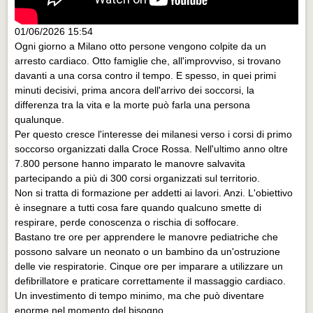
01/06/2026 15:54
Ogni giorno a Milano otto persone vengono colpite da un
arresto cardiaco. Otto famiglie che, all'improvviso, si trovano
davanti a una corsa contro il tempo. E spesso, in quei primi
minuti decisivi, prima ancora dell'arrivo dei soccorsi, la
differenza tra la vita e la morte può farla una persona
qualunque.
Per questo cresce l'interesse dei milanesi verso i corsi di primo
soccorso organizzati dalla Croce Rossa. Nell'ultimo anno oltre
7.800 persone hanno imparato le manovre salvavita
partecipando a più di 300 corsi organizzati sul territorio.
Non si tratta di formazione per addetti ai lavori. Anzi. L'obiettivo
è insegnare a tutti cosa fare quando qualcuno smette di
respirare, perde conoscenza o rischia di soffocare.
Bastano tre ore per apprendere le manovre pediatriche che
possono salvare un neonato o un bambino da un'ostruzione
delle vie respiratorie. Cinque ore per imparare a utilizzare un
defibrillatore e praticare correttamente il massaggio cardiaco.
Un investimento di tempo minimo, ma che può diventare
enorme nel momento del bisogno.