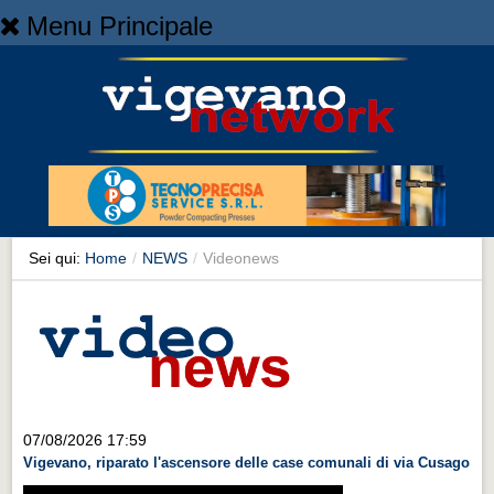
Menu Principale
Home
Home
NEWS
NEWS
Cronaca
Cronaca
Sei qui:
Home
/
NEWS
/
Videonews
Artes et Artificia
Artes et Artificia
Sport
Sport
Territorio
07/08/2026 17:59
Vigevano, riparato l'ascensore delle case comunali di via Cusago
Territorio