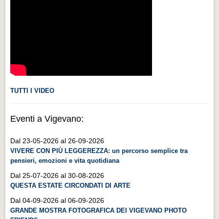
Videonews
Videonews
Eventi
Eventi
CHI SIAMO
CHI SIAMO
TUTTI I VIDEO
CITTÀ
Eventi a Vigevano:
CITTÀ
Dal 23-05-2026 al 26-09-2026
Guida turistica rapida
VIVERE CON PIÙ LEGGEREZZA: un percorso semplice tra
Guida turistica rapida
pensieri, emozioni e vita quotidiana
Musica e teatro
Dal 25-07-2026 al 30-08-2026
QUESTA ESTATE CIRCONDATI DI ARTE
Musica e teatro
Dal 04-09-2026 al 06-09-2026
Distretto industriale
GRANDE MOSTRA FOTOGRAFICA DEI VIGEVANO PHOTO