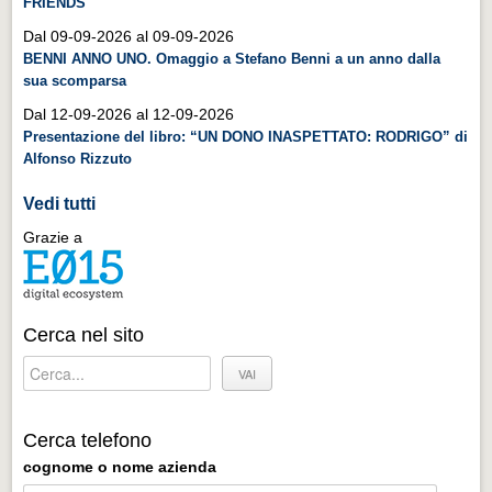
FRIENDS
Distretto industriale
Dal 09-09-2026 al 09-09-2026
Muoversi a Vigevano
BENNI ANNO UNO. Omaggio a Stefano Benni a un anno dalla
sua scomparsa
Muoversi a Vigevano
Dal 12-09-2026 al 12-09-2026
Cultura e turismo 4.0
Presentazione del libro: “UN DONO INASPETTATO: RODRIGO” di
Cultura e turismo 4.0
Alfonso Rizzuto
PROGETTI
Vedi tutti
PROGETTI
Grazie a
Progetti Aperti
Progetti Aperti
Cerca nel sito
Progetti Realizzati
Progetti Realizzati
EVENTI
Cerca telefono
EVENTI
cognome o nome azienda