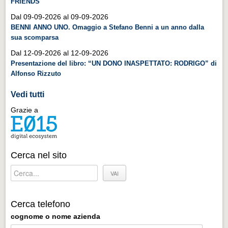
FRIENDS
Distretto industriale
Dal 09-09-2026 al 09-09-2026
Muoversi a Vigevano
BENNI ANNO UNO. Omaggio a Stefano Benni a un anno dalla
sua scomparsa
Muoversi a Vigevano
Dal 12-09-2026 al 12-09-2026
Cultura e turismo 4.0
Presentazione del libro: “UN DONO INASPETTATO: RODRIGO” di
Cultura e turismo 4.0
Alfonso Rizzuto
PROGETTI
Vedi tutti
PROGETTI
Grazie a
Progetti Aperti
Progetti Aperti
Cerca nel sito
Progetti Realizzati
Progetti Realizzati
EVENTI
Cerca telefono
EVENTI
cognome o nome azienda