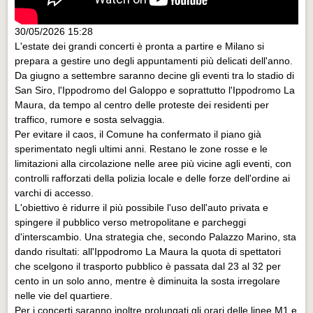
30/05/2026 15:28
L'estate dei grandi concerti è pronta a partire e Milano si
prepara a gestire uno degli appuntamenti più delicati dell'anno.
Da giugno a settembre saranno decine gli eventi tra lo stadio di
San Siro, l'Ippodromo del Galoppo e soprattutto l'Ippodromo La
Maura, da tempo al centro delle proteste dei residenti per
traffico, rumore e sosta selvaggia.
Per evitare il caos, il Comune ha confermato il piano già
sperimentato negli ultimi anni. Restano le zone rosse e le
limitazioni alla circolazione nelle aree più vicine agli eventi, con
controlli rafforzati della polizia locale e delle forze dell'ordine ai
varchi di accesso.
L'obiettivo è ridurre il più possibile l'uso dell'auto privata e
spingere il pubblico verso metropolitane e parcheggi
d'interscambio. Una strategia che, secondo Palazzo Marino, sta
dando risultati: all'Ippodromo La Maura la quota di spettatori
che scelgono il trasporto pubblico è passata dal 23 al 32 per
cento in un solo anno, mentre è diminuita la sosta irregolare
nelle vie del quartiere.
Per i concerti saranno inoltre prolungati gli orari delle linee M1 e