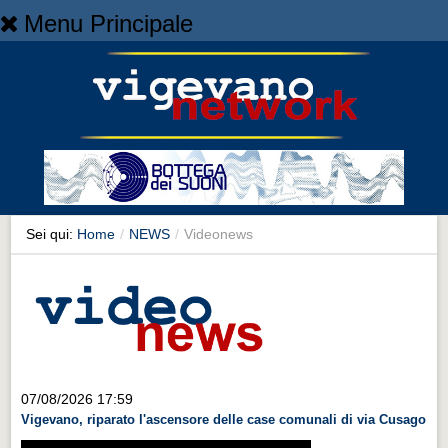
Menu Principale
Home
Home
NEWS
NEWS
Cronaca
Cronaca
Sei qui:
Home
/
NEWS
/
Videonews
Artes et Artificia
Artes et Artificia
Sport
Sport
Territorio
07/08/2026 17:59
Vigevano, riparato l'ascensore delle case comunali di via Cusago
Territorio