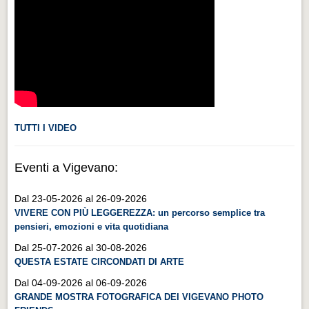
Videonews
Videonews
Eventi
Eventi
CHI SIAMO
CHI SIAMO
TUTTI I VIDEO
CITTÀ
Eventi a Vigevano:
CITTÀ
Dal 23-05-2026 al 26-09-2026
Guida turistica rapida
VIVERE CON PIÙ LEGGEREZZA: un percorso semplice tra
Guida turistica rapida
pensieri, emozioni e vita quotidiana
Musica e teatro
Dal 25-07-2026 al 30-08-2026
QUESTA ESTATE CIRCONDATI DI ARTE
Musica e teatro
Dal 04-09-2026 al 06-09-2026
Distretto industriale
GRANDE MOSTRA FOTOGRAFICA DEI VIGEVANO PHOTO