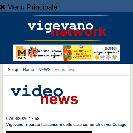
Menu Principale
Home
Home
NEWS
NEWS
Cronaca
Cronaca
Sei qui:
Home
/
NEWS
/
Videonews
Artes et Artificia
Artes et Artificia
Sport
Sport
Territorio
07/08/2026 17:59
Vigevano, riparato l'ascensore delle case comunali di via Cusago
Territorio