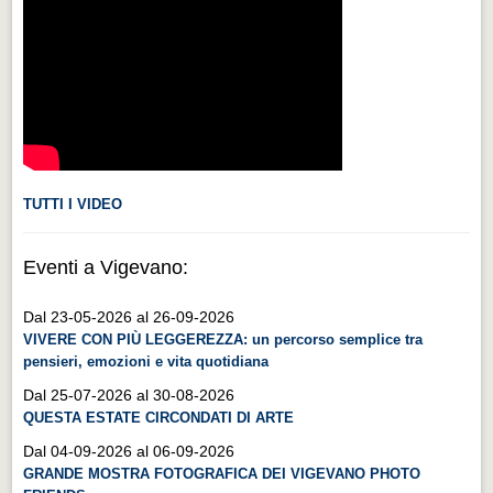
Videonews
Videonews
Eventi
Eventi
CHI SIAMO
CHI SIAMO
TUTTI I VIDEO
CITTÀ
Eventi a Vigevano:
CITTÀ
Dal 23-05-2026 al 26-09-2026
Guida turistica rapida
VIVERE CON PIÙ LEGGEREZZA: un percorso semplice tra
Guida turistica rapida
pensieri, emozioni e vita quotidiana
Musica e teatro
Dal 25-07-2026 al 30-08-2026
QUESTA ESTATE CIRCONDATI DI ARTE
Musica e teatro
Dal 04-09-2026 al 06-09-2026
Distretto industriale
GRANDE MOSTRA FOTOGRAFICA DEI VIGEVANO PHOTO