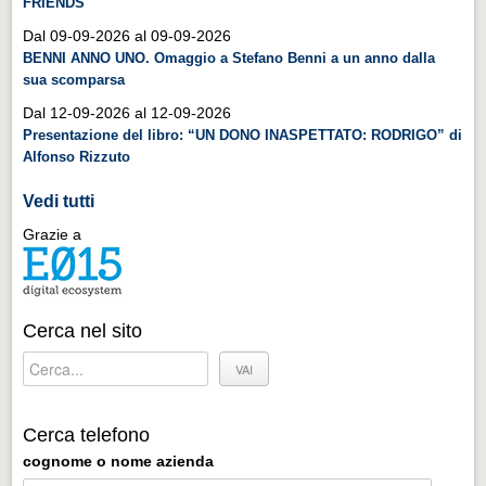
FRIENDS
Distretto industriale
Dal 09-09-2026 al 09-09-2026
Muoversi a Vigevano
BENNI ANNO UNO. Omaggio a Stefano Benni a un anno dalla
sua scomparsa
Muoversi a Vigevano
Dal 12-09-2026 al 12-09-2026
Cultura e turismo 4.0
Presentazione del libro: “UN DONO INASPETTATO: RODRIGO” di
Cultura e turismo 4.0
Alfonso Rizzuto
PROGETTI
Vedi tutti
PROGETTI
Grazie a
Progetti Aperti
Progetti Aperti
Cerca nel sito
Progetti Realizzati
Progetti Realizzati
EVENTI
Cerca telefono
EVENTI
cognome o nome azienda