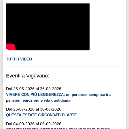
Videonews
Videonews
Eventi
Eventi
CHI SIAMO
CHI SIAMO
TUTTI I VIDEO
CITTÀ
CITTÀ
Eventi a Vigevano:
Guida turistica rapida
Dal 23-05-2026 al 26-09-2026
Guida turistica rapida
VIVERE CON PIÙ LEGGEREZZA: un percorso semplice tra
pensieri, emozioni e vita quotidiana
Musica e teatro
Dal 25-07-2026 al 30-08-2026
Musica e teatro
QUESTA ESTATE CIRCONDATI DI ARTE
Distretto industriale
Dal 04-09-2026 al 06-09-2026