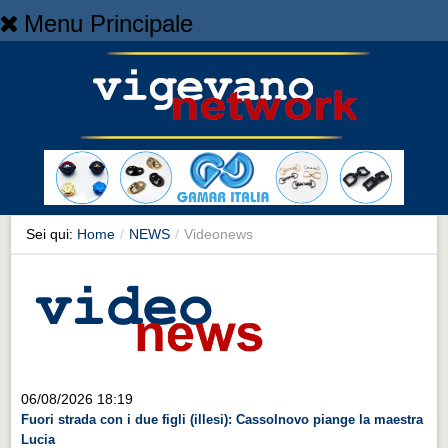
Menu Principale
Home
Home
NEWS
NEWS
Cronaca
Cronaca
Sei qui:
Home
/
NEWS
/
Videonews
Artes et Artificia
Artes et Artificia
Sport
Sport
Territorio
06/08/2026 18:19
Fuori strada con i due figli (illesi): Cassolnovo piange la maestra
Territorio
Lucia