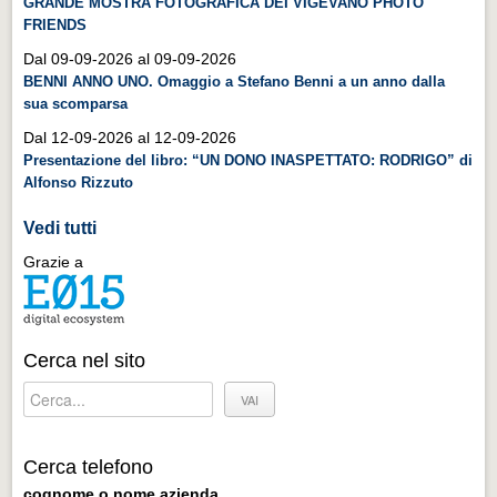
GRANDE MOSTRA FOTOGRAFICA DEI VIGEVANO PHOTO
Distretto industriale
FRIENDS
Muoversi a Vigevano
Dal 09-09-2026 al 09-09-2026
BENNI ANNO UNO. Omaggio a Stefano Benni a un anno dalla
Muoversi a Vigevano
sua scomparsa
Cultura e turismo 4.0
Dal 12-09-2026 al 12-09-2026
Cultura e turismo 4.0
Presentazione del libro: “UN DONO INASPETTATO: RODRIGO” di
Alfonso Rizzuto
PROGETTI
Vedi tutti
PROGETTI
Grazie a
Progetti Aperti
Progetti Aperti
Progetti Realizzati
Cerca nel sito
Progetti Realizzati
EVENTI
EVENTI
Cerca telefono
cognome o nome azienda