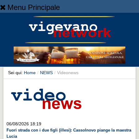
Menu Principale
Home
Home
NEWS
NEWS
Cronaca
Cronaca
Sei qui:
Home
/
NEWS
/
Videonews
Artes et Artificia
Artes et Artificia
Sport
Sport
Territorio
06/08/2026 18:19
Fuori strada con i due figli (illesi): Cassolnovo piange la maestra
Territorio
Lucia