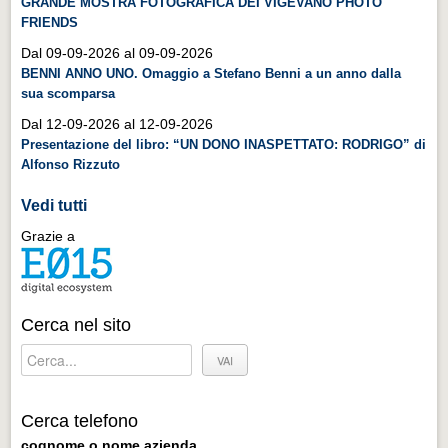
GRANDE MOSTRA FOTOGRAFICA DEI VIGEVANO PHOTO
Distretto industriale
FRIENDS
Muoversi a Vigevano
Dal 09-09-2026 al 09-09-2026
BENNI ANNO UNO. Omaggio a Stefano Benni a un anno dalla
Muoversi a Vigevano
sua scomparsa
Cultura e turismo 4.0
Dal 12-09-2026 al 12-09-2026
Cultura e turismo 4.0
Presentazione del libro: “UN DONO INASPETTATO: RODRIGO” di
Alfonso Rizzuto
PROGETTI
Vedi tutti
PROGETTI
Grazie a
Progetti Aperti
Progetti Aperti
Progetti Realizzati
Cerca nel sito
Progetti Realizzati
EVENTI
EVENTI
Cerca telefono
cognome o nome azienda