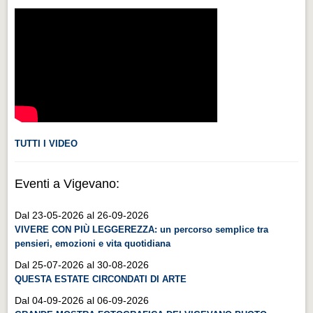
Videonews
Videonews
Eventi
Eventi
CHI SIAMO
CHI SIAMO
TUTTI I VIDEO
CITTÀ
CITTÀ
Eventi a Vigevano:
Guida turistica rapida
Dal 23-05-2026 al 26-09-2026
Guida turistica rapida
VIVERE CON PIÙ LEGGEREZZA: un percorso semplice tra
pensieri, emozioni e vita quotidiana
Musica e teatro
Dal 25-07-2026 al 30-08-2026
Musica e teatro
QUESTA ESTATE CIRCONDATI DI ARTE
Distretto industriale
Dal 04-09-2026 al 06-09-2026