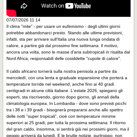
07/07/2026 11:14
Il clima "mite" - per usare un eufemismo - degli ultimi giorni
potrebbe abbandonarci presto. Stando alle ultime previsioni,
infatti, sta per arrivare sull'Italia una nuova lunga ondata di
calore, a partire già dal prossimo fine settimana. Il motivo,
ancora una volta, sono le masse d'aria subtropicali in risalita dal
Nord Africa, responsabili delle cosiddette "cupole di calore".
Il caldo africano tornerà sulla nostra penisola a partire da
mercoledì, con una lenta e graduale espansione che porterà a
temperature torride nel weekend, anche fino ai 40 gradi
centigradi in alcune città italiane. L'estate 2026, spiegano gli
esperti, sta riscrivendo, giorno dopo giorno, gli annali della
climatologia europea. In Lombardia - dove sono previsti picchi
tra i 38 e i 39 gradi - bisognerà prepararsi anche allo spettro
delle notti “super tropicali”, cioè con temperature minime
superiori ai 25 gradi, per tutta la prossima settimana. Il ritorno
del gran caldo, insomma, si sentirà già nei prossimi giorni, ma il
peggio arriverà da lunedì. E le brutte notizie, purtroppo, non