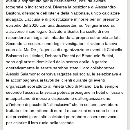
eventi e soprattutto per la riservatezza, così da evitare
fotografie o indiscrezioni. Diversa la posizione di Alessandro
Bastoni, difensore dell’Inter e della Nazionale, unico calciatore
indagato. L’accusa è di prostituzione minorile per un presunto
episodio del 2020 con una diciassettenne. Nei giorni scorsi,
attraverso il suo legale Salvatore Scuto, ha scelto di non
rispondere ai magistrati, ribadendo la propria estraneità ai fatti.
Secondo la ricostruzione degli investigatori, il sistema faceva
capo alla Ma.De., l'agenzia di organizzazione eventi di Cinisello
Balsamo i cui titolari, Deborah Ronchi ed Emanuele Buttini,
sono agli arresti domiciliari dallo scorso aprile. A gestire
operativamente le serate sarebbe stato il loro collaboratore
Alessio Salamone: cercava ragazze sui social, le selezionava e
le accompagnava ai tavoli dei clienti durante gli eventi
organizzati soprattutto al Pineta Club di Milano. Da lì, sempre
secondo l'accusa, la serata poteva proseguire in hotel di lusso o
in appartamenti messi a disposizione dall'organizzazione,
all'interno di pacchetti "all inclusive" che in sei anni avrebbero
fruttato oltre un milione di euro. Le audizioni non sono finite e
nei prossimi giorni altri calciatori potrebbero essere convocati
per chiarire il loro ruolo nella vicenda.