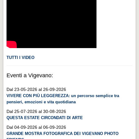
Videonews
Videonews
Eventi
Eventi
CHI SIAMO
CHI SIAMO
TUTTI I VIDEO
CITTÀ
Eventi a Vigevano:
CITTÀ
Dal 23-05-2026 al 26-09-2026
Guida turistica rapida
VIVERE CON PIÙ LEGGEREZZA: un percorso semplice tra
Guida turistica rapida
pensieri, emozioni e vita quotidiana
Musica e teatro
Dal 25-07-2026 al 30-08-2026
QUESTA ESTATE CIRCONDATI DI ARTE
Musica e teatro
Dal 04-09-2026 al 06-09-2026
Distretto industriale
GRANDE MOSTRA FOTOGRAFICA DEI VIGEVANO PHOTO