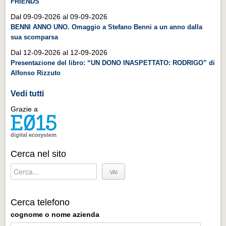
FRIENDS
Distretto industriale
Dal 09-09-2026 al 09-09-2026
Muoversi a Vigevano
BENNI ANNO UNO. Omaggio a Stefano Benni a un anno dalla
sua scomparsa
Muoversi a Vigevano
Dal 12-09-2026 al 12-09-2026
Cultura e turismo 4.0
Presentazione del libro: “UN DONO INASPETTATO: RODRIGO” di
Cultura e turismo 4.0
Alfonso Rizzuto
PROGETTI
Vedi tutti
PROGETTI
Grazie a
Progetti Aperti
Progetti Aperti
Cerca nel sito
Progetti Realizzati
Progetti Realizzati
EVENTI
Cerca telefono
EVENTI
cognome o nome azienda