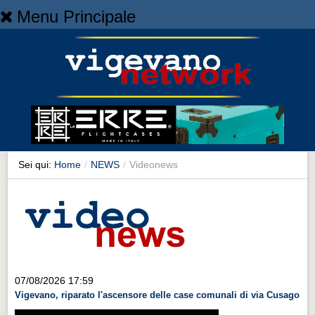
Menu Principale
Home
Home
NEWS
NEWS
Cronaca
Cronaca
Sei qui:
Home
/
NEWS
/
Videonews
Artes et Artificia
Artes et Artificia
Sport
Sport
Territorio
07/08/2026 17:59
Vigevano, riparato l'ascensore delle case comunali di via Cusago
Territorio