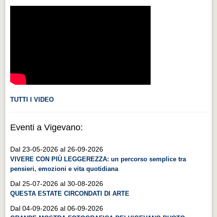
Videonews
Videonews
Eventi
Eventi
CHI SIAMO
CHI SIAMO
TUTTI I VIDEO
CITTÀ
CITTÀ
Eventi a Vigevano:
Guida turistica rapida
Dal 23-05-2026 al 26-09-2026
Guida turistica rapida
VIVERE CON PIÙ LEGGEREZZA: un percorso semplice tra
pensieri, emozioni e vita quotidiana
Musica e teatro
Dal 25-07-2026 al 30-08-2026
Musica e teatro
QUESTA ESTATE CIRCONDATI DI ARTE
Distretto industriale
Dal 04-09-2026 al 06-09-2026