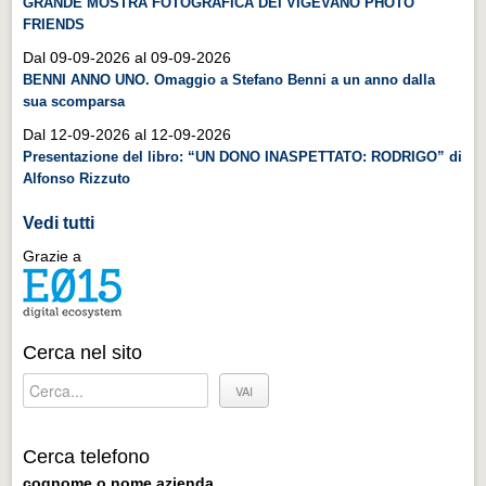
GRANDE MOSTRA FOTOGRAFICA DEI VIGEVANO PHOTO
Distretto industriale
FRIENDS
Muoversi a Vigevano
Dal 09-09-2026 al 09-09-2026
BENNI ANNO UNO. Omaggio a Stefano Benni a un anno dalla
Muoversi a Vigevano
sua scomparsa
Cultura e turismo 4.0
Dal 12-09-2026 al 12-09-2026
Cultura e turismo 4.0
Presentazione del libro: “UN DONO INASPETTATO: RODRIGO” di
Alfonso Rizzuto
PROGETTI
Vedi tutti
PROGETTI
Grazie a
Progetti Aperti
Progetti Aperti
Progetti Realizzati
Cerca nel sito
Progetti Realizzati
EVENTI
EVENTI
Cerca telefono
cognome o nome azienda