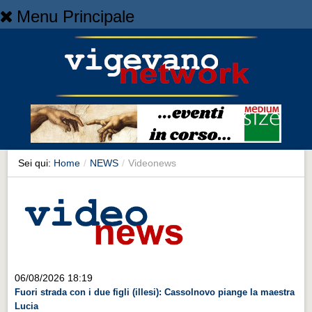
Menu Principale
Home
Home
NEWS
NEWS
Cronaca
Cronaca
Sei qui:
Home
/
NEWS
/
Videonews
Artes et Artificia
Artes et Artificia
Sport
Sport
Territorio
06/08/2026 18:19
Fuori strada con i due figli (illesi): Cassolnovo piange la maestra
Territorio
Lucia