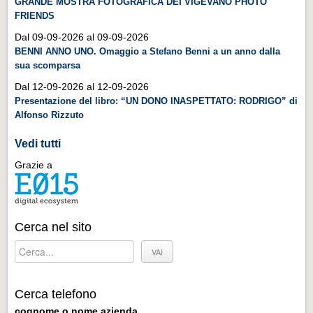
GRANDE MOSTRA FOTOGRAFICA DEI VIGEVANO PHOTO
Distretto industriale
FRIENDS
Muoversi a Vigevano
Dal 09-09-2026 al 09-09-2026
BENNI ANNO UNO. Omaggio a Stefano Benni a un anno dalla
Muoversi a Vigevano
sua scomparsa
Cultura e turismo 4.0
Dal 12-09-2026 al 12-09-2026
Cultura e turismo 4.0
Presentazione del libro: “UN DONO INASPETTATO: RODRIGO” di
Alfonso Rizzuto
PROGETTI
Vedi tutti
PROGETTI
Grazie a
Progetti Aperti
Progetti Aperti
Progetti Realizzati
Cerca nel sito
Progetti Realizzati
EVENTI
EVENTI
Cerca telefono
cognome o nome azienda