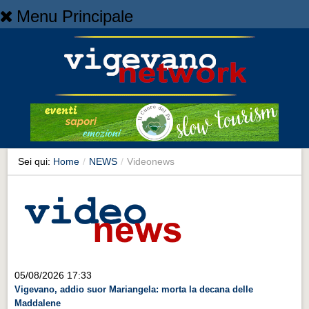
Menu Principale
Home
Home
NEWS
NEWS
Cronaca
Cronaca
Sei qui:
Home
/
NEWS
/
Videonews
Artes et Artificia
Artes et Artificia
Sport
Sport
Territorio
05/08/2026 17:33
Vigevano, addio suor Mariangela: morta la decana delle
Territorio
Maddalene