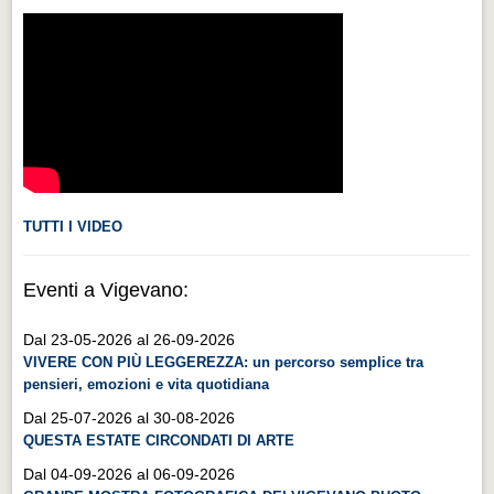
Videonews
Videonews
Eventi
Eventi
CHI SIAMO
CHI SIAMO
TUTTI I VIDEO
CITTÀ
CITTÀ
Eventi a Vigevano:
Guida turistica rapida
Dal 23-05-2026 al 26-09-2026
Guida turistica rapida
VIVERE CON PIÙ LEGGEREZZA: un percorso semplice tra
pensieri, emozioni e vita quotidiana
Musica e teatro
Dal 25-07-2026 al 30-08-2026
Musica e teatro
QUESTA ESTATE CIRCONDATI DI ARTE
Distretto industriale
Dal 04-09-2026 al 06-09-2026