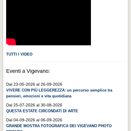
Videonews
Videonews
Eventi
Eventi
CHI SIAMO
CHI SIAMO
TUTTI I VIDEO
CITTÀ
Eventi a Vigevano:
CITTÀ
Dal 23-05-2026 al 26-09-2026
Guida turistica rapida
VIVERE CON PIÙ LEGGEREZZA: un percorso semplice tra
Guida turistica rapida
pensieri, emozioni e vita quotidiana
Musica e teatro
Dal 25-07-2026 al 30-08-2026
QUESTA ESTATE CIRCONDATI DI ARTE
Musica e teatro
Dal 04-09-2026 al 06-09-2026
Distretto industriale
GRANDE MOSTRA FOTOGRAFICA DEI VIGEVANO PHOTO