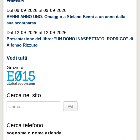
FRIENDS
Distretto industriale
Dal 09-09-2026 al 09-09-2026
Muoversi a Vigevano
BENNI ANNO UNO. Omaggio a Stefano Benni a un anno dalla
sua scomparsa
Muoversi a Vigevano
Dal 12-09-2026 al 12-09-2026
Cultura e turismo 4.0
Presentazione del libro: “UN DONO INASPETTATO: RODRIGO” di
Cultura e turismo 4.0
Alfonso Rizzuto
PROGETTI
Vedi tutti
PROGETTI
Grazie a
Progetti Aperti
Progetti Aperti
Cerca nel sito
Progetti Realizzati
Progetti Realizzati
EVENTI
Cerca telefono
EVENTI
cognome o nome azienda