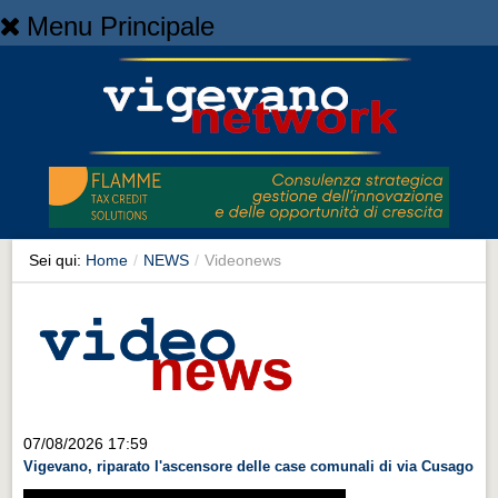
Menu Principale
Home
Home
NEWS
NEWS
Cronaca
Cronaca
Sei qui:
Home
/
NEWS
/
Videonews
Artes et Artificia
Artes et Artificia
Sport
Sport
Territorio
07/08/2026 17:59
Vigevano, riparato l'ascensore delle case comunali di via Cusago
Territorio