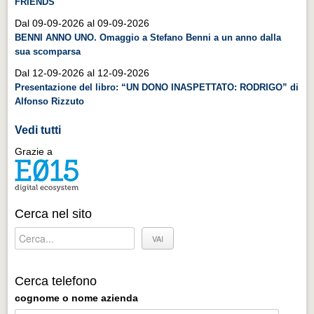
FRIENDS
Distretto industriale
Dal 09-09-2026 al 09-09-2026
Muoversi a Vigevano
BENNI ANNO UNO. Omaggio a Stefano Benni a un anno dalla
sua scomparsa
Muoversi a Vigevano
Dal 12-09-2026 al 12-09-2026
Cultura e turismo 4.0
Presentazione del libro: “UN DONO INASPETTATO: RODRIGO” di
Cultura e turismo 4.0
Alfonso Rizzuto
PROGETTI
Vedi tutti
PROGETTI
Grazie a
Progetti Aperti
Progetti Aperti
Cerca nel sito
Progetti Realizzati
Progetti Realizzati
EVENTI
Cerca telefono
EVENTI
cognome o nome azienda