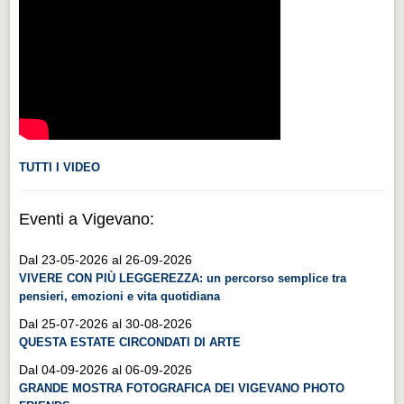
Videonews
Videonews
Eventi
Eventi
CHI SIAMO
CHI SIAMO
TUTTI I VIDEO
CITTÀ
Eventi a Vigevano:
CITTÀ
Dal 23-05-2026 al 26-09-2026
Guida turistica rapida
VIVERE CON PIÙ LEGGEREZZA: un percorso semplice tra
Guida turistica rapida
pensieri, emozioni e vita quotidiana
Musica e teatro
Dal 25-07-2026 al 30-08-2026
QUESTA ESTATE CIRCONDATI DI ARTE
Musica e teatro
Dal 04-09-2026 al 06-09-2026
Distretto industriale
GRANDE MOSTRA FOTOGRAFICA DEI VIGEVANO PHOTO