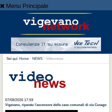
Menu Principale
Home
Home
NEWS
NEWS
Cronaca
Cronaca
Sei qui:
Home
/
NEWS
/
Videonews
Artes et Artificia
Artes et Artificia
Sport
Sport
Territorio
07/08/2026 17:59
Vigevano, riparato l'ascensore delle case comunali di via Cusago
Territorio